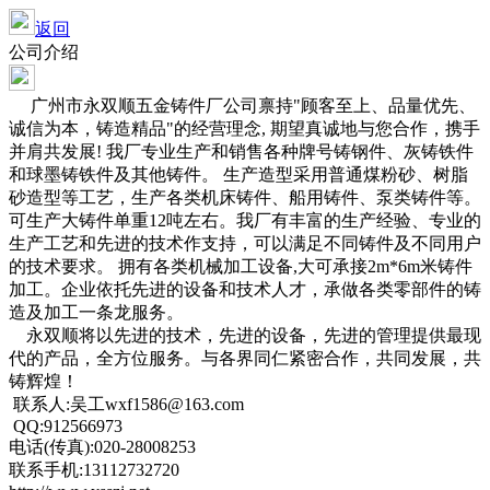
返回
公司介绍
广州市永双顺五金铸件厂公司禀持"顾客至上、品量优先、
诚信为本，铸造精品"的经营理念, 期望真诚地与您合作，携手
并肩共发展! 我厂专业生产和销售各种牌号铸钢件、灰铸铁件
和球墨铸铁件及其他铸件。 生产造型采用普通煤粉砂、树脂
砂造型等工艺，生产各类机床铸件、船用铸件、泵类铸件等。
可生产大铸件单重12吨左右。我厂有丰富的生产经验、专业的
生产工艺和先进的技术作支持，可以满足不同铸件及不同用户
的技术要求。 拥有各类机械加工设备,大可承接2m*6m米铸件
加工。企业依托先进的设备和技术人才，承做各类零部件的铸
造及加工一条龙服务。
永双顺将以先进的技术，先进的设备，先进的管理提供最现
代的产品，全方位服务。与各界同仁紧密合作，共同发展，共
铸辉煌！
联系人:吴工wxf1586@163.com
QQ:912566973
电话(传真):020-28008253
联系手机:13112732720